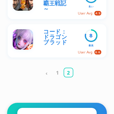
覇王戦記
～
良い
User Avg
4.9
コード：
8
ドラゴン
ブラッド
最高
User Avg
6.6
1
2