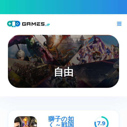
自由
獅子の如
7.9
く～戦国