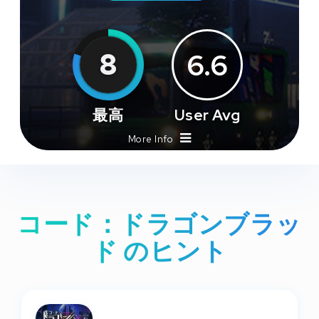
8
6.6
最高
User Avg
More Info
コード：ドラゴンブラッ
ド のヒント