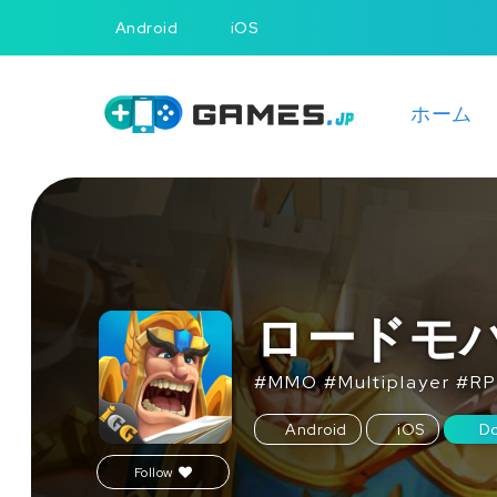
Android
iOS
ホーム
ロードモ
#
MMO
#
Multiplayer
#
R
Android
iOS
D
Follow