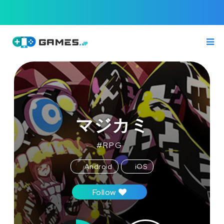
マジカミ
#
RPG
Android
iOS
Follow