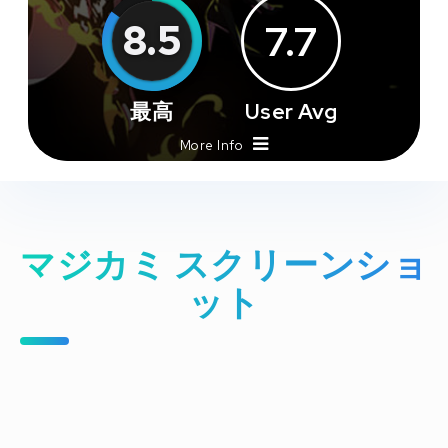
8.5
7.7
最高
User Avg
More Info
マジカミ スクリーンショ
ット