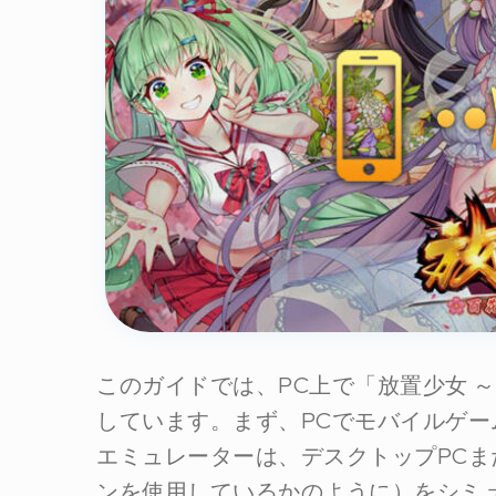
このガイドでは、PC上で「放置少女 
しています。まず、PCでモバイルゲ
エミュレーターは、デスクトップPCまた
ンを使用しているかのように）をシミ