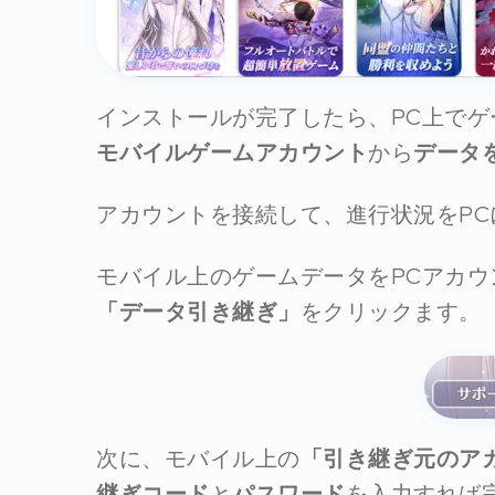
インストールが完了したら、PC上で
モバイルゲームアカウント
から
データ
アカウントを接続して、進行状況をPC
モバイル上のゲームデータをPCアカ
「データ引き継ぎ」
をクリックます。
次に、モバイル上の
「引き継ぎ元のア
継ぎコード
と
パスワード
を入力すれば