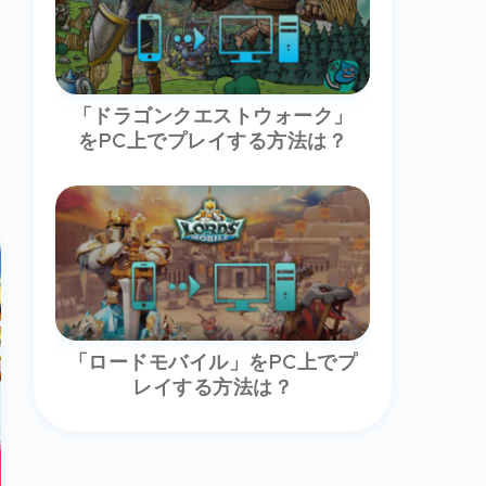
「ドラゴンクエストウォーク」
をPC上でプレイする方法は？
「ロードモバイル」をPC上でプ
レイする方法は？