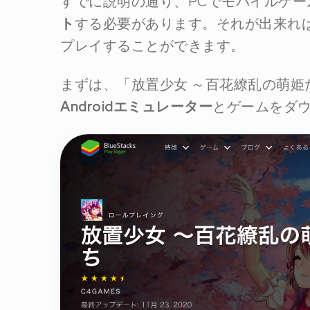
すでに説明の通り、PCでモバイルゲー
ト
する必要があります。それが出来れば
プレイすることができます。
まずは、「放置少女 ～百花繚乱の萌姫
Androidエミュレーター
とゲームをダ