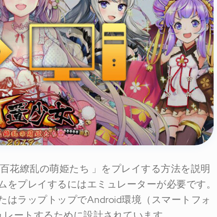
～百花繚乱の萌姫たち 」をプレイする方法を説明
ームをプレイするにはエミュレーターが必要です。
はラップトップでAndroid環境（スマートフォ
ュレートするために設計されています。