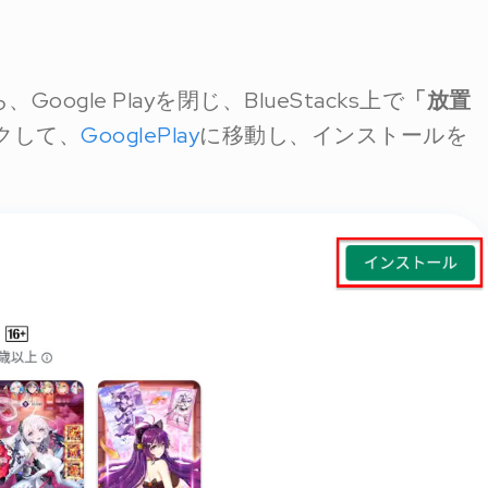
gle Playを閉じ、BlueStacks上で
「放置
クして、
GooglePlay
に移動し、インストールを