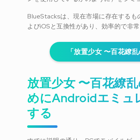
BlueStacksは、現在市場に存在する
よびiOSと互換性があり、効率的で非
「放置少女 〜百花繚
放置少女 〜百花繚
めにAndroidエ
する