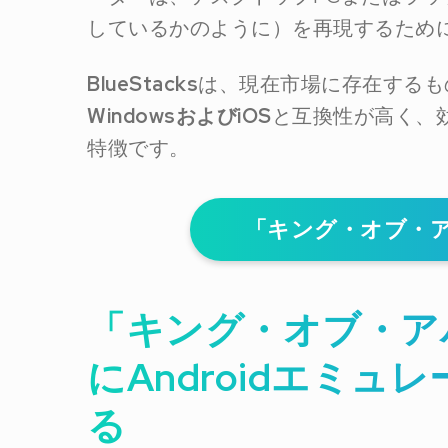
しているかのように）を再現するため
BlueStacks
は、現在市場に存在するも
WindowsおよびiOS
と互換性が高く、
特徴です。
「キング・オブ・ア
「キング・オブ・ア
にAndroidエミ
る