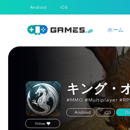
Android
iOS
ホーム
キング・オ
#
MMO
#
Multiplayer
#
R
Android
iOS
D
Follow