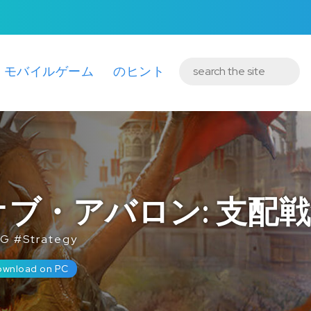
モバイルゲーム
のヒント
ブ・アバロン: 支配
PG
#
Strategy
ownload on PC