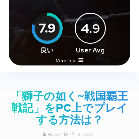
7.9
4.9
良い
User Avg
More Info
「獅子の如く~戦国覇王
戦記」をPC上でプレイ
する方法は？
Hakio
1月 19, 2021