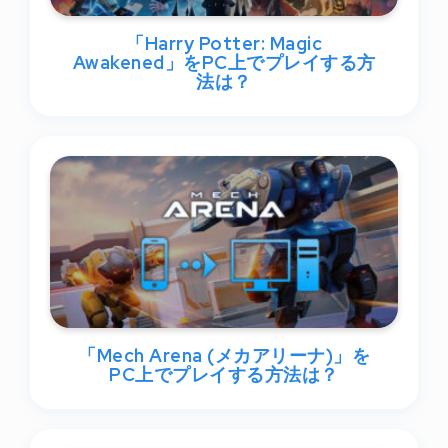
「Harry Potter: Magic
Awakened」をPC上でプレイする方
法は？
「Mech Arena (メカアリーナ)」を
PC上でプレイする方法は？