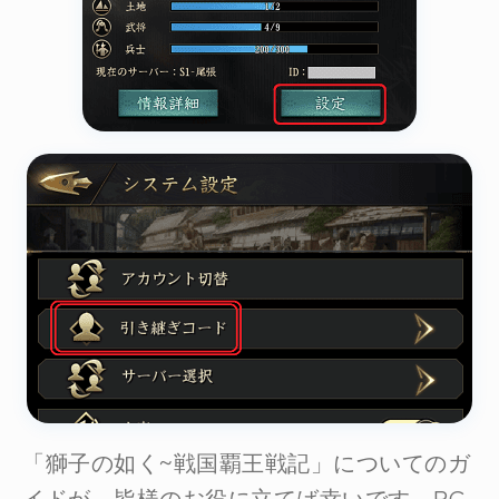
「獅子の如く~戦国覇王戦記」についてのガ