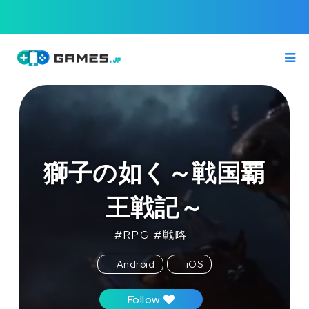
獅子の如く～戦国覇
王戦記～
#
RPG
#
戦略
Android
iOS
Follow