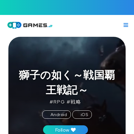
獅子の如く～戦国覇
王戦記～
#
RPG
#
戦略
Android
iOS
Follow