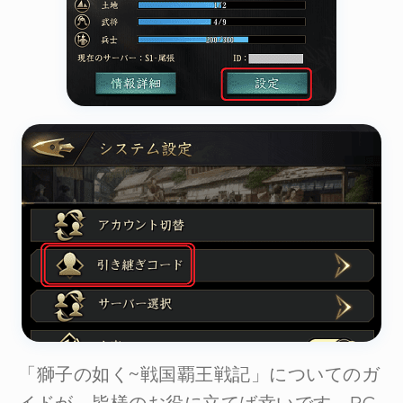
「獅子の如く~戦国覇王戦記」についてのガ