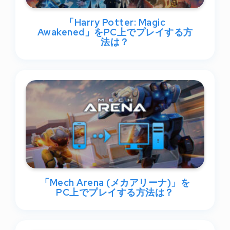
「Harry Potter: Magic
Awakened」をPC上でプレイする方
法は？
「Mech Arena (メカアリーナ)」を
PC上でプレイする方法は？