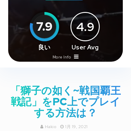
7.9
4.9
良い
User Avg
More Info
「獅子の如く~戦国覇王
戦記」をPC上でプレイ
する方法は？
Hakio
1月 19, 2021