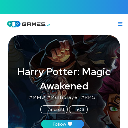
Harry Potter: Magic
Awakened
#
MMO
#
Multiplayer
#
RPG
Android
iOS
Follow