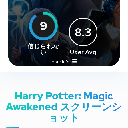
9
8.3
信じられな
い
User Avg
More Info
Harry Potter: Magic
Awakened スクリーンシ
ョット