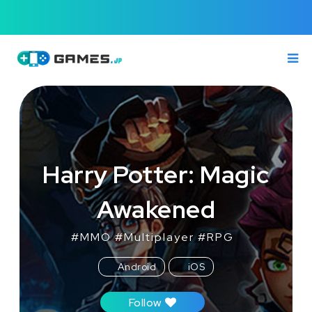
Harry Potter: Magic
Awakened
#
MMO
#
Multiplayer
#
RPG
Android
iOS
Follow