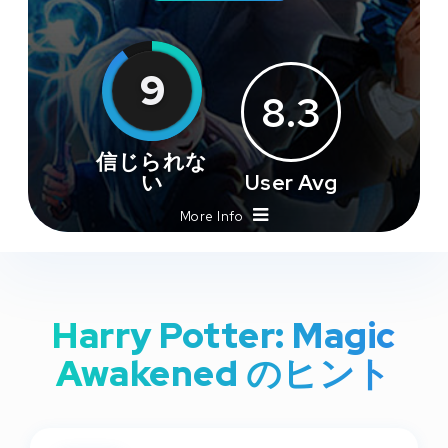
9
8.3
信じられな
い
User Avg
More Info
Harry Potter: Magic
Awakened のヒント