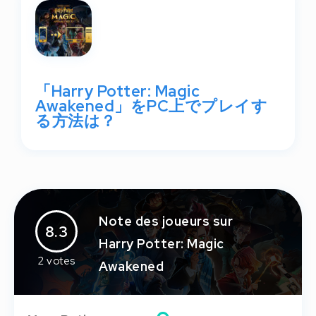
「Harry Potter: Magic
Awakened」をPC上でプレイす
る方法は？
Note des joueurs sur
8.3
Harry Potter: Magic
2
votes
Awakened